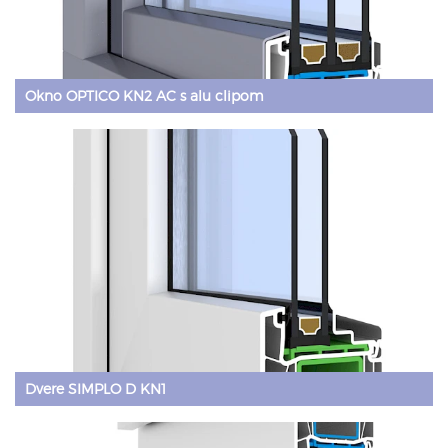
Okno OPTICO KN2 AC s alu clipom
Dvere SIMPLO D KN1