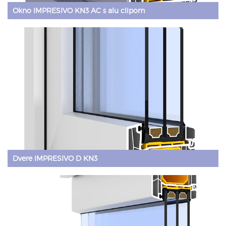
Okno IMPRESIVO KN3 AC s alu clipom
Dvere IMPRESIVO D KN3