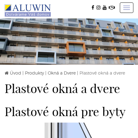
Toggl
navig
Úvod
|
Produkty
|
Okná a Dvere
|
Plastové okná a dvere
Plastové okná a dvere
Plastové okná pre byty