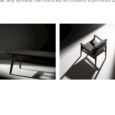
ak, aby vytváral harmonickú atmosféru a priniesol 