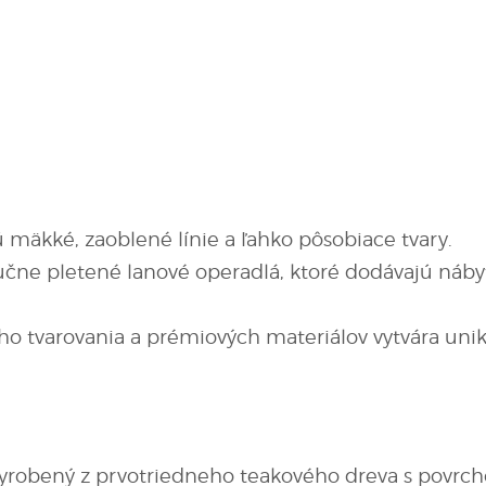
 mäkké, zaoblené línie a ľahko pôsobiace tvary.
čne pletené lanové operadlá, ktoré dodávajú náby
 tvarovania a prémiových materiálov vytvára unik
yrobený z prvotriedneho teakového dreva s povrch