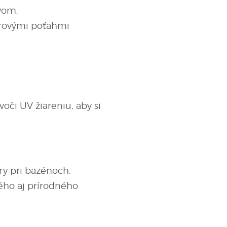
vom.
orovými poťahmi
či UV žiareniu, aby si
ory pri bazénoch.
ého aj prírodného