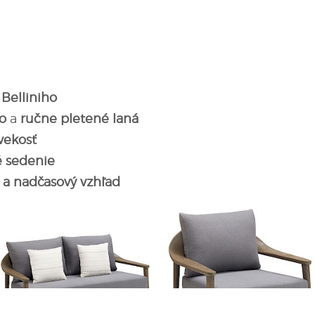
 Belliniho
o
a
ručne pletené laná
vekosť
 sedenie
 a nadčasový vzhľad