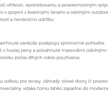
voči vlhkosti, opotrebovaniu a poveternostným vply
o v spojení s kvalitnými lanami a odolnými outdo
tnosť a nenáročnú údržbu.
avrhnuté vankúše poskytujú výnimočné pohodlie.
 z hustej peny a potiahnuté materiálmi odolnými vo
stetiku počas dlhých rokov používania.
u voľbou pre terasy, záhrady, vilové dvory či priest
 univerzálny, vďaka čomu ľahko zapadne do modern