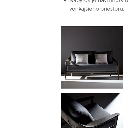
Nábytok je navrhnutý t
vonkajšieho priestoru.