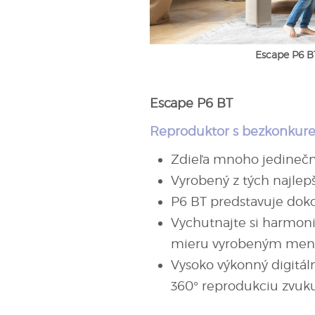
Escape P6 B
Escape P6 BT
Reproduktor s bezkonkure
Zdieľa mnoho jedinečn
Vyrobený z tých najlep
P6 BT predstavuje dok
Vychutnajte si harmon
mieru vyrobeným menič
Vysoko výkonný digitál
360° reprodukciu zvuku