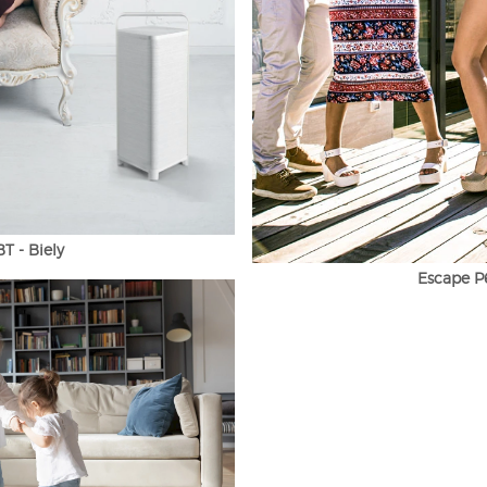
T - Biely
Escape P6