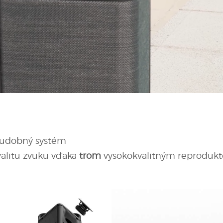
hudobný systém
valitu zvuku vďaka
trom
vysokokvalitným reproduk