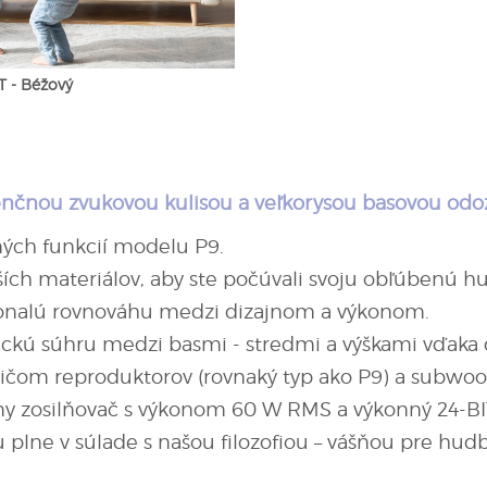
T - Béžový
nčnou zvukovou kulisou a veľkorysou basovou odo
ých funkcií modelu P9.
ších materiálov, aby ste počúvali svoju obľúbenú hu
onalú rovnováhu medzi dizajnom a výkonom.
ickú súhru medzi basmi - stredmi a výškami vďaka
om reproduktorov (rovnaký typ ako P9) a subwoo
ny zosilňovač s výkonom 60 W RMS a výkonný 24-BI
 plne v súlade s našou filozofiou – vášňou pre hud